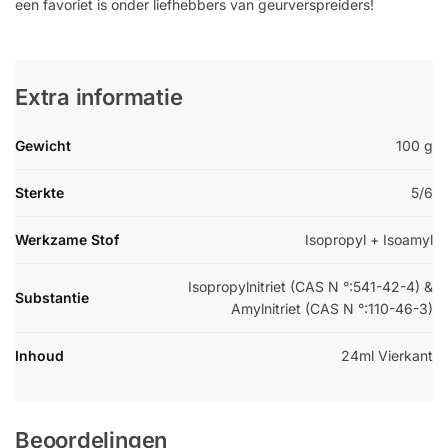
een favoriet is onder liefhebbers van geurverspreiders!
Extra informatie
Gewicht
100 g
Sterkte
5/6
Werkzame Stof
Isopropyl + Isoamyl
Isopropylnitriet (CAS N °:541-42-4) &
Substantie
Amylnitriet (CAS N °:110-46-3)
Inhoud
24ml Vierkant
Beoordelingen