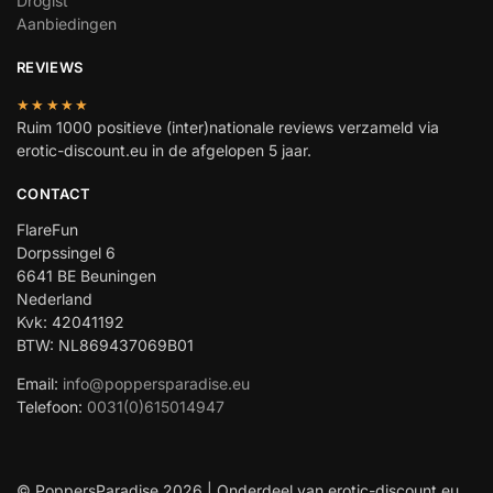
Drogist
Aanbiedingen
REVIEWS
★★★★★
Ruim 1000 positieve (inter)nationale reviews verzameld via
erotic-discount.eu in de afgelopen 5 jaar.
CONTACT
FlareFun
Dorpssingel 6
6641 BE Beuningen
Nederland
Kvk: 42041192
BTW: NL869437069B01
Email:
info@poppersparadise.eu
Telefoon:
0031(0)615014947
© PoppersParadise 2026 | Onderdeel van erotic-discount.eu