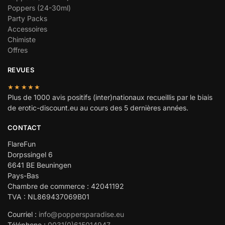
Poppers (24-30ml)
Party Packs
Accessoires
Chimiste
Offres
REVUES
★★★★★
Plus de 1000 avis positifs (inter)nationaux recueillis par le biais
de erotic-discount.eu au cours des 5 dernières années.
CONTACT
FlareFun
Dorpssingel 6
6641 BE Beuningen
Pays-Bas
Chambre de commerce : 42041192
TVA : NL869437069B01
Courriel :
info@poppersparadise.eu
Téléphone :
0031(0)615014947