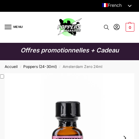
French
Dutch
English
MENU
0
German
Italian
Offres promotionnelles + Cadeau
Spanish
Swedish
Accueil
Poppers (24-30ml)
Amsterdam Zero 24ml
/
/
Danish
Finnish
Polish