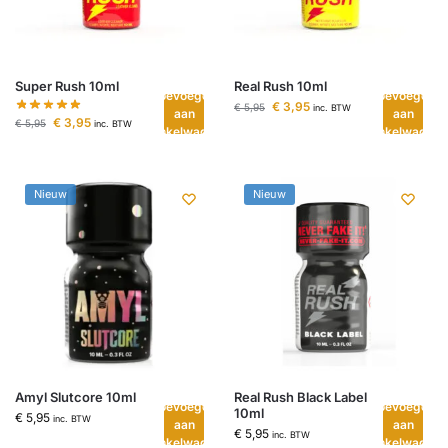
Super Rush 10ml
Real Rush 10ml
Toevoegen
Toevoegen
€
3,95
€
5,95
inc. BTW
aan
aan
€
3,95
€
5,95
inc. BTW
winkelwagen
winkelwagen
Nieuw
Nieuw
Amyl Slutcore 10ml
Real Rush Black Label
Toevoegen
Toevoegen
10ml
€
5,95
inc. BTW
aan
aan
€
5,95
inc. BTW
winkelwagen
winkelwagen