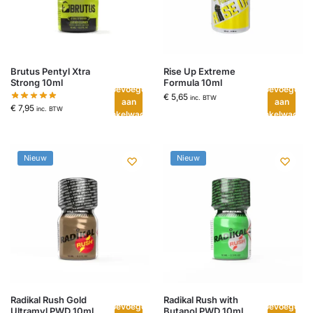
Brutus Pentyl Xtra
Rise Up Extreme
Strong 10ml
Formula 10ml
Toevoegen
Toevoegen
€
5,65
inc. BTW
aan
aan
€
7,95
inc. BTW
winkelwagen
winkelwagen
Nieuw
Nieuw
Radikal Rush Gold
Radikal Rush with
Toevoegen
Toevoegen
Ultramyl PWD 10ml
Butanol PWD 10ml