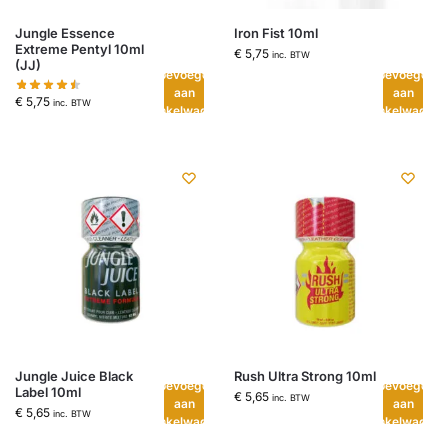
Jungle Essence
Iron Fist 10ml
Extreme Pentyl 10ml
€
5,75
inc. BTW
(JJ)
Toevoegen
Toevoegen
aan
aan
€
5,75
inc. BTW
winkelwagen
winkelwagen
Jungle Juice Black
Rush Ultra Strong 10ml
Toevoegen
Toevoegen
Label 10ml
€
5,65
inc. BTW
aan
aan
€
5,65
inc. BTW
winkelwagen
winkelwagen