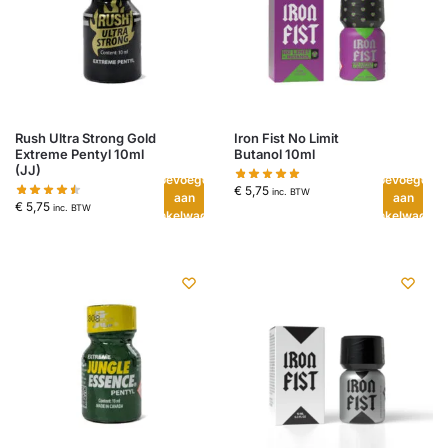
Rush Ultra Strong Gold
Iron Fist No Limit
Extreme Pentyl 10ml
Butanol 10ml
(JJ)
Toevoegen
Toevoegen
€
5,75
inc. BTW
aan
aan
€
5,75
inc. BTW
winkelwagen
winkelwagen