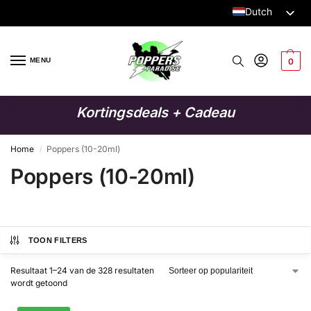
Dutch
English
German
MENU
0
Italian
French
Kortingsdeals + Cadeau
Spanish
Swedish
Home
Poppers (10-20ml)
/
Poppers (10-20ml)
Danish
Finnish
Polish
TOON FILTERS
Resultaat 1–24 van de 328 resultaten
wordt getoond