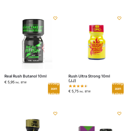
Real Rush Butanol 10ml
Rush Ultra Strong 10ml
(JJ)
€
5,95
inc. BTW
Toevoegen
Toevoegen
aan
aan
€
5,75
inc. BTW
winkelwagen
winkelwagen