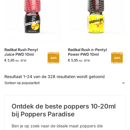
Radikal Rush Penyl
Radikal Rush n-Pentyl
Toevoegen
Toevoegen
Juice PWD 10ml
Power PWD 10ml
aan
aan
€
5,95
€
5,95
inc. BTW
inc. BTW
winkelwagen
winkelwagen
Resultaat 1–24 van de 328 resultaten wordt getoond
Ontdek de beste poppers 10-20ml
bij Poppers Paradise
Ben je op zoek naar de ideale maat poppers die