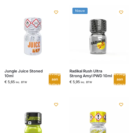
Nieuw
Jungle Juice Stoned
Radikal Rush Ultra
Toevoegen
Toevoegen
10ml
Strong Amyl PWD 10ml
aan
aan
€
5,65
€
5,95
inc. BTW
inc. BTW
winkelwagen
winkelwagen