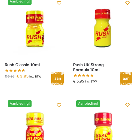
Aanbieding!
Rush Classic 10ml
Rush UK Strong
Formula 10ml
Toevoegen
Toevoegen
€
3,95
€
5,95
inc. BTW
aan
aan
€
5,95
inc. BTW
winkelwagen
winkelwagen
Aanbieding!
Aanbieding!