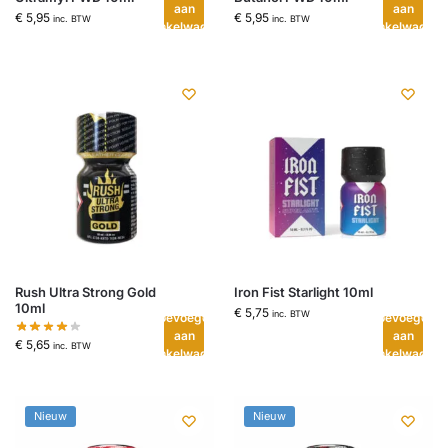
aan
aan
€
5,95
€
5,95
inc. BTW
inc. BTW
winkelwagen
winkelwagen
Rush Ultra Strong Gold
Iron Fist Starlight 10ml
10ml
€
5,75
inc. BTW
Toevoegen
Toevoegen
aan
aan
€
5,65
inc. BTW
winkelwagen
winkelwagen
Nieuw
Nieuw