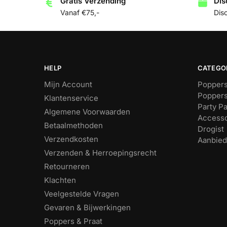
Gratis Verzending
Dis
Vanaf €75,-
Dis
HELP
CATEGO
Mijn Account
Poppers
Poppers
Klantenservice
Party P
Algemene Voorwaarden
Accesso
Betaalmethoden
Drogist
Verzendkosten
Aanbied
Verzenden & Herroepingsrecht
Retourneren
Klachten
Veelgestelde Vragen
Gevaren & Bijwerkingen
Poppers & Praat