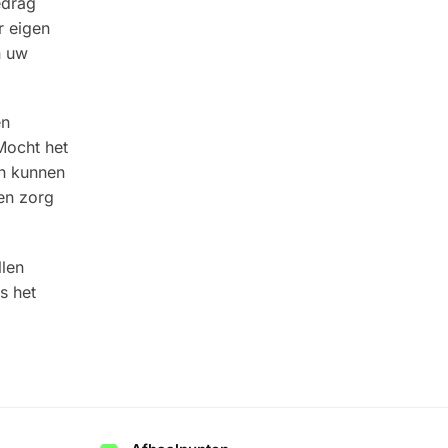
edrag
r eigen
n uw
en
Mocht het
an kunnen
en zorg
llen
s het