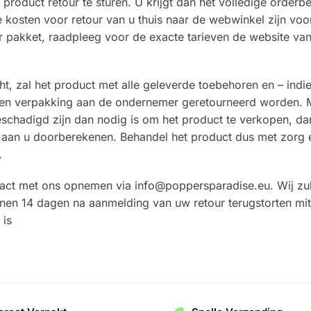
roduct retour te sturen. U krijgt dan het volledige orderb
e kosten voor retour van u thuis naar de webwinkel zijn voo
r pakket, raadpleeg voor de exacte tarieven de website va
t, zal het product met alle geleverde toebehoren en – indi
aat en verpakking aan de ondernemer geretourneerd worden. 
schadigd zijn dan nodig is om het product te verkopen, d
aan u doorberekenen. Behandel het product dus met zorg 
.
tact met ons opnemen via info@poppersparadise.eu. Wij zu
nen 14 dagen na aanmelding van uw retour terugstorten mit
 is