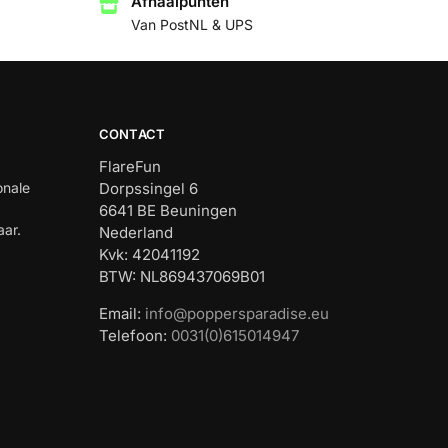
Afhaalpunten
Van PostNL & UPS
CONTACT
FlareFun
onale
Dorpssingel 6
6641 BE Beuningen
aar.
Nederland
Kvk: 42041192
BTW: NL869437069B01
Email:
info@poppersparadise.eu
Telefoon:
0031(0)615014947