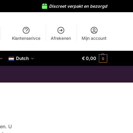
Discreet verpakt en bezorgd
Klantenserivce
Afrekenen
Mijn account
Dutch
€
0,00
0
ren. U