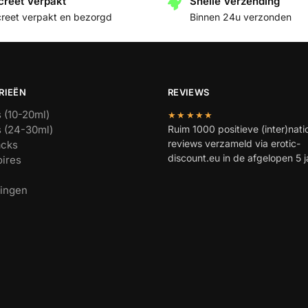
creet Verpakt
Snelle Verzending
creet verpakt en bezorgd
Binnen 24u verzonden
RIEËN
REVIEWS
 (10-20ml)
★★★★★
 (24-30ml)
Ruim 1000 positieve (inter)nati
reviews verzameld via erotic-
acks
discount.eu in de afgelopen 5 j
ires
ingen