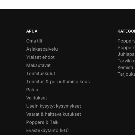
APUA
KATEGO
Oma tili
Poppers
Poppers
Asiakaspalvelu
Juhlapak
Yleiset ehdot
Tarvikk
Maksutavat
Kemisti
Toimituskulut
Tarjouk
Toimitus & peruuttamisoikeus
Paluu
Valitukset
Usein kysytyt kysymykset
Vaarat & haittavaikutukset
Poppers & Talk
Evästekäytäntö (EU)