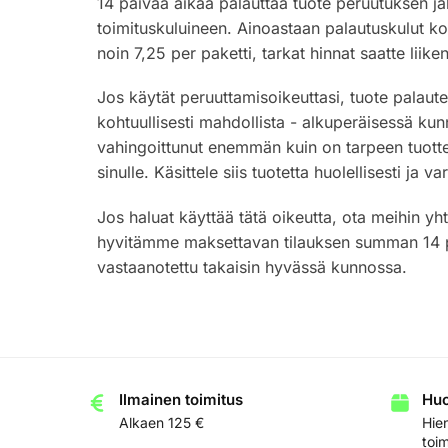
14 päivää aikaa palauttaa tuote peruutuksen jäl
toimituskuluineen. Ainoastaan palautuskulut 
noin 7,25 per paketti, tarkat hinnat saatte liike
Jos käytät peruuttamisoikeuttasi, tuote palauteta
kohtuullisesti mahdollista - alkuperäisessä ku
vahingoittunut enemmän kuin on tarpeen tuott
sinulle. Käsittele siis tuotetta huolellisesti ja
Jos haluat käyttää tätä oikeutta, ota meihin 
hyvitämme maksettavan tilauksen summan 14 päi
vastaanotettu takaisin hyvässä kunnossa.
Ilmainen toimitus
Huo
Alkaen 125 €
Hien
toim