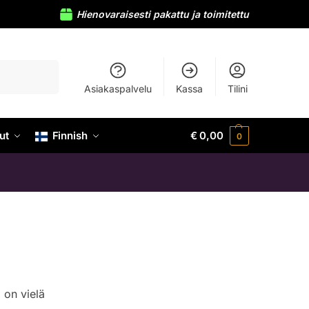
Hienovaraisesti pakattu ja toimitettu
HAKU
Asiakaspalvelu
Kassa
Tilini
ut
Finnish
€
0,00
0
 on vielä