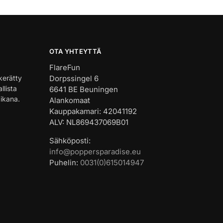
OTA YHTEYTTÄ
FlareFun
kerätty
Dorpssingel 6
llista
6641 BE Beuningen
aikana.
Alankomaat
Kauppakamari: 42041192
ALV: NL869437069B01
Sähköposti:
info@poppersparadise.eu
Puhelin:
0031(0)615014947