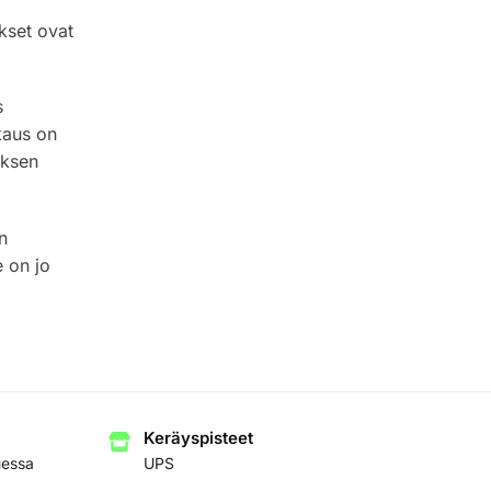
kset ovat
s
kaus on
uksen
n
 on jo
Keräyspisteet
uessa
UPS