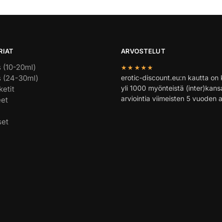
RIAT
ARVOSTELUT
 (10-20ml)
★★★★★
 (24-30ml)
erotic-discount.eu:n kautta on 
yli 1000 myönteistä (inter)kansa
etit
arviointia viimeisten 5 vuoden 
eet
set