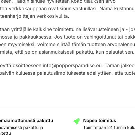
keen. Tällöin sinulle hyvitetään koko tilauksen arvo
kotoa verkkokauppaan ovat sinun vastuullasi. Nämä kustannu
nteenharjoittajan verkkosivuilta.
an yrittäjälle kaikkine toimitettuine lisävarusteineen ja - jo
nnossa ja pakkauksessa. Jos tuote on vahingoittunut tai pak
een myymiseksi, voimme siirtää tämän tuotteen arvonalenn
 varmista, että se on asianmukaisesti pakattu, kun palautat sen.
yhteyttä osoitteeseen info@poppersparadise.eu. Tämän jälkee
vän kuluessa palautusilmoituksesta edellyttäen, että tuote
maamattomasti pakattu
Nopea toimitus
ovaraisesti pakattu ja
Toimitetaan 24 tunnin kul
itettu