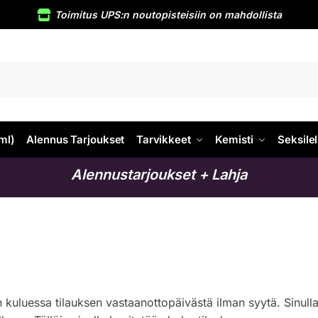
Toimitus UPS:n noutopisteisiin on mahdollista
ml)
Alennus Tarjoukset
Tarvikkeet
Kemisti
Seksilel
Alennustarjoukset + Lahja
n kuluessa tilauksen vastaanottopäivästä ilman syytä. Sinulla