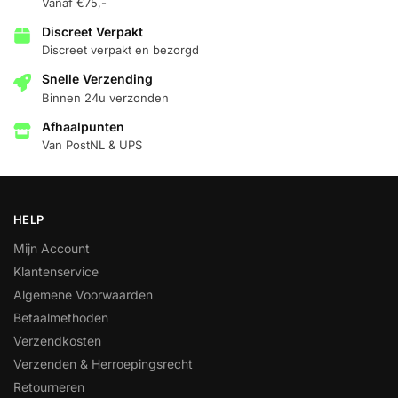
Vanaf €75,-
Discreet Verpakt
Discreet verpakt en bezorgd
Snelle Verzending
Binnen 24u verzonden
Afhaalpunten
Van PostNL & UPS
HELP
Mijn Account
Klantenservice
Algemene Voorwaarden
Betaalmethoden
Verzendkosten
Verzenden & Herroepingsrecht
Retourneren