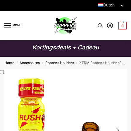
Dutch
English
German
MENU
0
Italian
French
Kortingsdeals + Cadeau
Spanish
Swedish
Home
Accessoires
Poppers Houders
XTRM Poppers Houder (Small)
/
/
/
Danish
Finnish
Polish