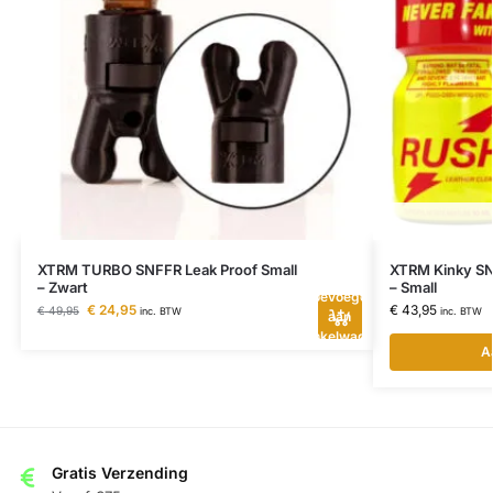
XTRM TURBO SNFFR Leak Proof Small
XTRM Kinky SN
– Zwart
– Small
Toevoegen
€
24,95
€
43,95
€
49,95
inc. BTW
inc. BTW
aan
winkelwagen
A
Gratis Verzending