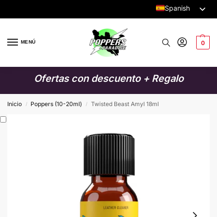
Spanish
Dutch
English
MENÚ
0
German
Italian
Ofertas con descuento + Regalo
French
Swedish
Inicio
Poppers (10-20ml)
Twisted Beast Amyl 18ml
/
/
Danish
Finnish
Polish