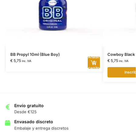
BB Propyl 10ml (Blue Boy)
Cowboy Black 
Añadir
€
5,75
€
5,75
inc. IVA
inc. IVA
al
carrito
Inscrib
Envío gratuito
Desde €125
Envasado discreto
Embalaje y entrega discretos