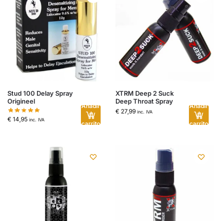
Stud 100 Delay Spray
XTRM Deep 2 Suck
Origineel
Deep Throat Spray
Añadir
Añadir
€
27,99
inc. IVA
al
al
€
14,95
inc. IVA
carrito
carrito