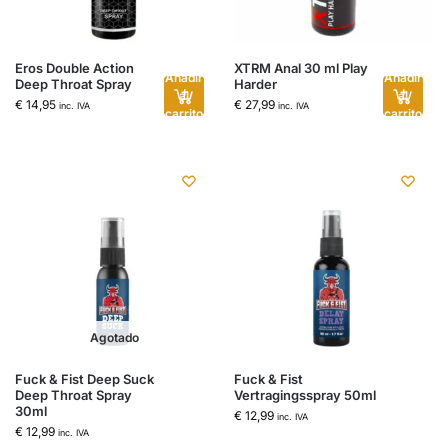
Eros Double Action
XTRM Anal 30 ml Play
Añadir
Añadir
Deep Throat Spray
Harder
al
al
€
14,95
€
27,99
inc. IVA
inc. IVA
carrito
carrito
Agotado
Fuck & Fist Deep Suck
Fuck & Fist
Deep Throat Spray
Vertragingsspray 50ml
30ml
€
12,99
inc. IVA
€
12,99
inc. IVA