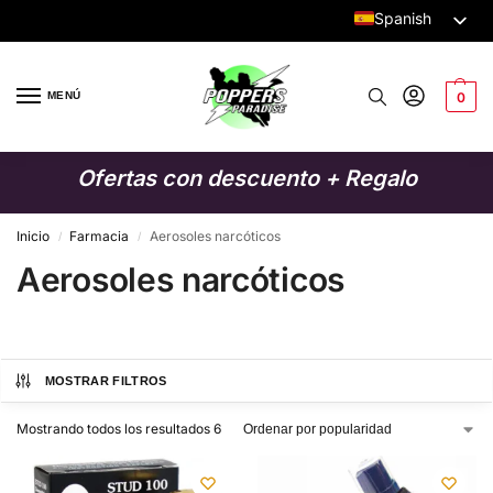
Spanish
Dutch
English
MENÚ
0
German
Italian
Ofertas con descuento + Regalo
French
Swedish
Inicio
Farmacia
Aerosoles narcóticos
/
/
Aerosoles narcóticos
Danish
Finnish
Polish
MOSTRAR FILTROS
Mostrando todos los resultados 6