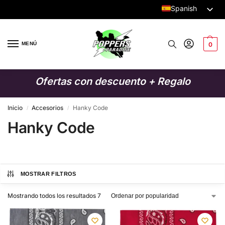
Spanish
Dutch
English
MENÚ
0
German
Italian
Ofertas con descuento + Regalo
French
Swedish
Inicio
Accesorios
Hanky Code
/
/
Hanky Code
Danish
Finnish
Polish
MOSTRAR FILTROS
Mostrando todos los resultados 7