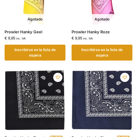
Agotado
Agotado
Prowler Hanky Geel
Prowler Hanky Roze
€
9,95
€
9,95
inc. IVA
inc. IVA
Inscribirse en la lista de
Inscribirse en la lista de
espera
espera
Añadir
Añadir