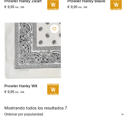
Prowler Hanky Zwart
Prowler Hanky Blauw
al
al
€
9,95
€
9,95
inc. IVA
inc. IVA
carrito
carrito
Añadir
Prowler Hanky Wit
al
€
9,95
inc. IVA
carrito
Mostrando todos los resultados 7