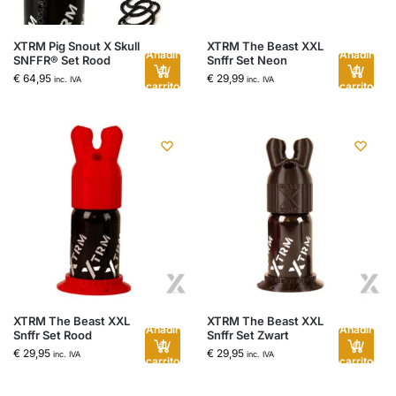
XTRM Pig Snout X Skull
XTRM The Beast XXL
Añadir
Añadir
SNFFR® Set Rood
Snffr Set Neon
al
al
€
64,95
€
29,99
inc. IVA
inc. IVA
carrito
carrito
XTRM The Beast XXL
XTRM The Beast XXL
Añadir
Añadir
Snffr Set Rood
Snffr Set Zwart
al
al
€
29,95
€
29,95
inc. IVA
inc. IVA
carrito
carrito