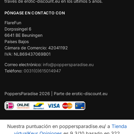
través de erotic-discount.eu en los últimos 5 años.
PÓNGASE EN CONTACTO CON
FlareFun
Dorpssingel 6
6641 BE Beuningen
Países Bajos
Cámara de Comercio: 42041192
IVA: NL869437069B01
Correo electrónico:
info@poppersparadise.eu
Teléfono:
0031(0)615014947
PoppersParadise 2026 | Parte de erotic-discount.eu
Nuestra puntuación en poppersparadise.eu/ a
Tienda
virtualKeur Opiniones
es 9.3/10 basado en 322