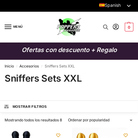
Spanish
Dutch
English
MENÚ
0
German
Italian
Ofertas con descuento + Regalo
French
Swedish
Inicio
Accesorios
Sniffers Sets XXL
/
/
Sniffers Sets XXL
Danish
Finnish
Polish
MOSTRAR FILTROS
Mostrando todos los resultados 8