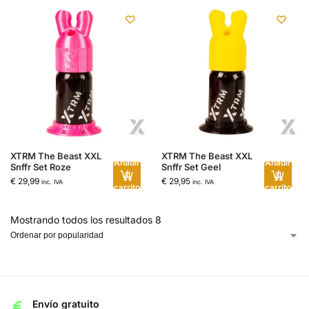
XTRM The Beast XXL
XTRM The Beast XXL
Añadir
Añadir
Snffr Set Roze
Snffr Set Geel
al
al
€
29,99
€
29,95
inc. IVA
inc. IVA
carrito
carrito
Mostrando todos los resultados 8
Envío gratuito