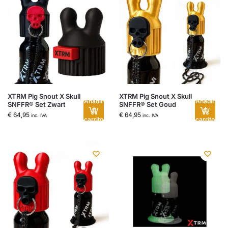
XTRM Pig Snout X Skull
XTRM Pig Snout X Skull
Añadir
Añadir
SNFFR® Set Zwart
SNFFR® Set Goud
al
al
€
64,95
€
64,95
inc. IVA
inc. IVA
carrito
carrito