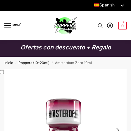
Spanish
Dutch
English
MENÚ
0
German
Italian
Ofertas con descuento + Regalo
French
Swedish
Inicio
Poppers (10-20ml)
Amsterdam Zero 10ml
/
/
Danish
Finnish
Polish