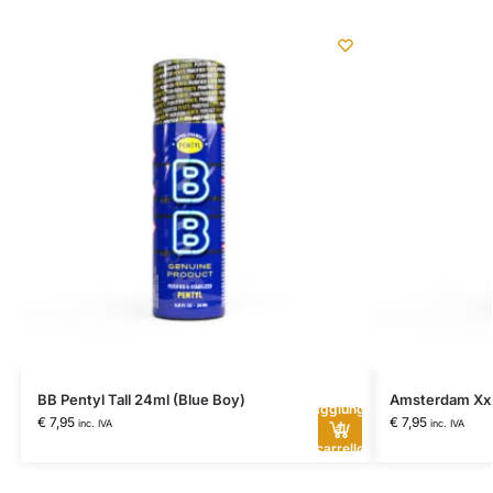
BB Pentyl Tall 24ml (Blue Boy)
Amsterdam Xxx
Aggiungi
€
7,95
€
7,95
inc. IVA
inc. IVA
al
carrello