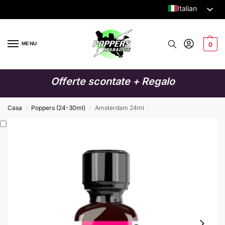
Italian
Dutch
English
MENU
0
German
French
Offerte scontate + Regalo
Spanish
Swedish
Casa
Poppers (24-30ml)
Amsterdam 24ml
/
/
Danish
Finnish
Polish