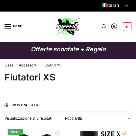
Italian
Dutch
English
MENU
0
German
French
Offerte scontate + Regalo
Spanish
Swedish
Casa
Accessori
Fiutatori XS
/
/
Fiutatori XS
Danish
Finnish
Polish
MOSTRA FILTRI
Visualizzazione di 3 risultati
Offerta!