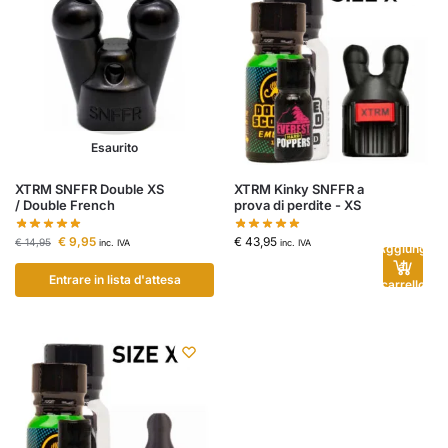
Esaurito
XTRM SNFFR Double XS
XTRM Kinky SNFFR a
/ Double French
prova di perdite - XS
€
9,95
€
43,95
€
14,95
inc. IVA
inc. IVA
Aggiungi
al
Entrare in lista d'attesa
carrello