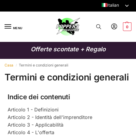
Italian
Dutch
English
0
MENU
German
French
Offerte scontate + Regalo
Spanish
Swedish
Casa
Termini e condizioni generali
/
Termini e condizioni generali
Danish
Finnish
Polish
Indice dei contenuti
Articolo 1 - Definizioni
Articolo 2 - Identità dell'imprenditore
Articolo 3 - Applicabilità
Articolo 4 - L'offerta