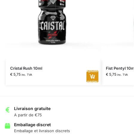
Cristal Rush 10ml
Fist Pentyl 10m
Ajouter
€
5,75
€
5,75
inc. TVA
inc. TVA
au
panier
Livraison gratuite
A partir de €75
Emballage discret
Emballage et livraison discrets