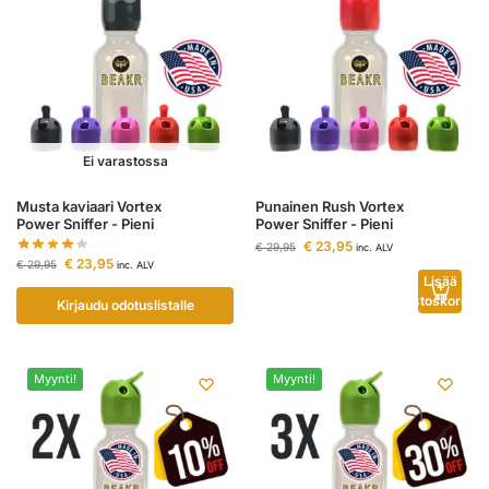
Ei varastossa
Musta kaviaari Vortex
Punainen Rush Vortex
Power Sniffer - Pieni
Power Sniffer - Pieni
€
23,95
€
29,95
inc. ALV
€
23,95
€
29,95
inc. ALV
Lisää
ostoskoriin
Kirjaudu odotuslistalle
Myynti!
Myynti!