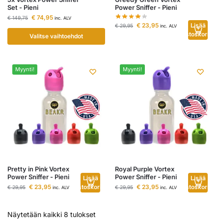
Set - Pieni
Power Sniffer - Pieni
€
74,95
€
149,75
inc. ALV
€
23,95
Lisää
€
29,95
inc. ALV
ostoskoriin
Valitse vaihtoehdot
Myynti!
Myynti!
Pretty in Pink Vortex
Royal Purple Vortex
Power Sniffer - Pieni
Power Sniffer - Pieni
Lisää
Lisää
€
23,95
ostoskoriin
€
23,95
ostoskoriin
€
29,95
€
29,95
inc. ALV
inc. ALV
Näytetään kaikki 8 tulokset