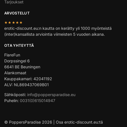
Tarjoukset
ARVOSTELUT
★★★★★
erotic-discount.eu:n kautta on kerätty yli 1000 myönteistä
(inter)kansallista arviointia viimeisten 5 vuoden aikana.
OTA YHTEYTTÄ
FlareFun
Dorpssingel 6
6641 BE Beuningen
Alankomaat
Kauppakamari: 42041192
ALV: NL869437069B01
Sähköposti:
info@poppersparadise.eu
Puhelin:
0031(0)615014947
© PoppersParadise 2026 | Osa erotic-discount.eu:tä