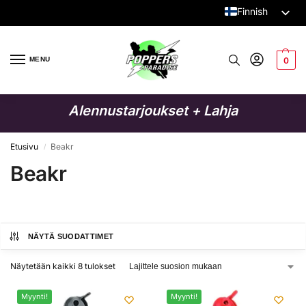
Finnish
Dutch
English
MENU
0
German
Italian
Alennustarjoukset + Lahja
French
Spanish
Etusivu
Beakr
/
Beakr
Swedish
Danish
Polish
NÄYTÄ SUODATTIMET
Näytetään kaikki 8 tulokset
Myynti!
Myynti!