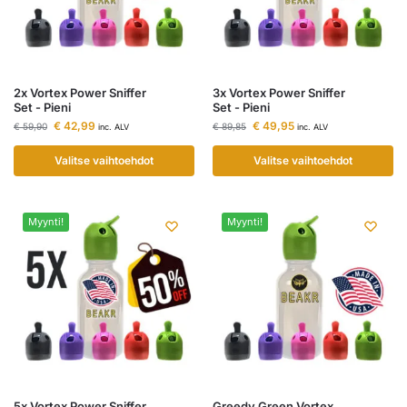
2x Vortex Power Sniffer
3x Vortex Power Sniffer
Set - Pieni
Set - Pieni
€
42,99
€
49,95
€
59,90
€
89,85
inc. ALV
inc. ALV
Valitse vaihtoehdot
Valitse vaihtoehdot
Myynti!
Myynti!
5x Vortex Power Sniffer
Greedy Green Vortex