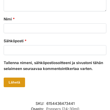
Nimi
*
Sähköposti
*
Tallenna nimeni, sähköpostiosoitteeni ja sivustoni tähän
selaimeen seuraavaa kommentointikertaa varten.
SKU:
6154436473441
Osasto:
Poppers (24-30ml)