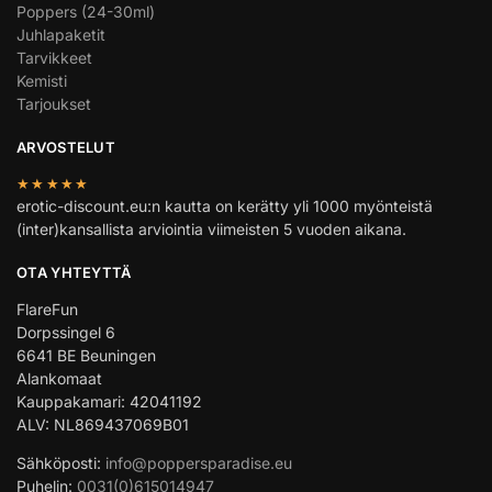
Poppers (24-30ml)
Juhlapaketit
Tarvikkeet
Kemisti
Tarjoukset
ARVOSTELUT
★★★★★
erotic-discount.eu:n kautta on kerätty yli 1000 myönteistä
(inter)kansallista arviointia viimeisten 5 vuoden aikana.
OTA YHTEYTTÄ
FlareFun
Dorpssingel 6
6641 BE Beuningen
Alankomaat
Kauppakamari: 42041192
ALV: NL869437069B01
Sähköposti:
info@poppersparadise.eu
Puhelin:
0031(0)615014947