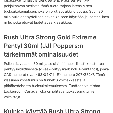
rakastavat tuntijat ja trendsetterit. Klassisen Pentyl-
pohjakaavan ansiosta tämä tuote tarjoaa intensiivisen
tuoksukokemuksen, joka on ollut suosikki jo vuosia. Suuri 30
ml:n pullo on täydellinen pitkäaikaiseen käyttöön ja ihanteellinen
niille, jotka etsivät luotettavaa klassikkoa.
Rush Ultra Strong Gold Extreme
Pentyl 30ml (JJ) Poppers:n
tärkeimmät ominaisuudet
Pullon tilavuus on 30 ml, ja se sisältää huolellisesti koostettua
pentyylinitriittiseosta (di-sek-butyylikarbinoli, 1-pentanoli), jonka
CAS-numerot ovat 463-04-7 ja EY-numero 207-332-7. Tämä
klassinen koostumus on tunnettu voimakkaasta ja
pitkäkestoisesta tuoksukokemuksesta. Tuotteen valmistaa
Lockerroom Canada, joka on johtava tuoksusumuttimien
valmistaja.
Kuinka käyttää Rush Ultra Strong