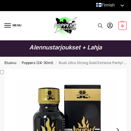
Finnish
Dutch
English
MENU
0
German
Italian
Alennustarjoukset + Lahja
French
Spanish
Etusivu
Poppers (24-30ml)
Rush Ultra Strong Gold Extreme Pentyl 30ml (JJ)
/
/
Swedish
Danish
Polish