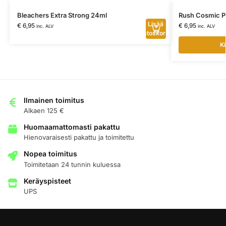
Bleachers Extra Strong 24ml
Rush Cosmic 
Lisää
€
6,95
€
6,95
inc. ALV
inc. ALV
ostoskoriin
Ki
Ilmainen toimitus
Alkaen 125 €
Huomaamattomasti pakattu
Hienovaraisesti pakattu ja toimitettu
Nopea toimitus
Toimitetaan 24 tunnin kuluessa
Keräyspisteet
UPS