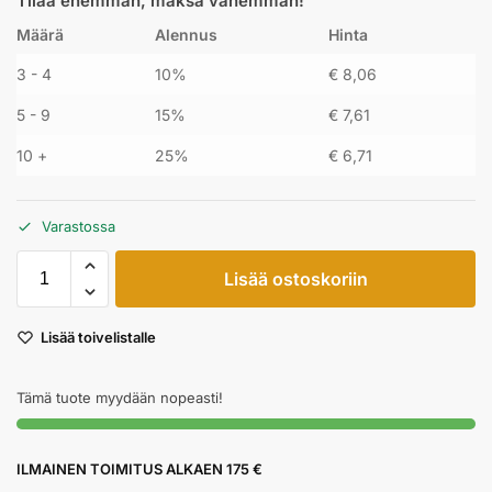
Tilaa enemmän, maksa vähemmän!
Määrä
Alennus
Hinta
3 - 4
10%
€
8,06
5 - 9
15%
€
7,61
10 +
25%
€
6,71
Varastossa
Lisää ostoskoriin
Lisää toivelistalle
Tämä tuote myydään nopeasti!
ILMAINEN TOIMITUS ALKAEN 175 €