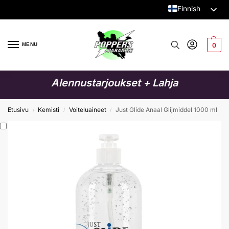
Finnish
Dutch
English
MENU
0
German
Italian
Alennustarjoukset + Lahja
French
Spanish
Etusivu
Kemisti
Voiteluaineet
Just Glide Anaal Glijmiddel 1000 ml
/
/
/
Swedish
Danish
Polish