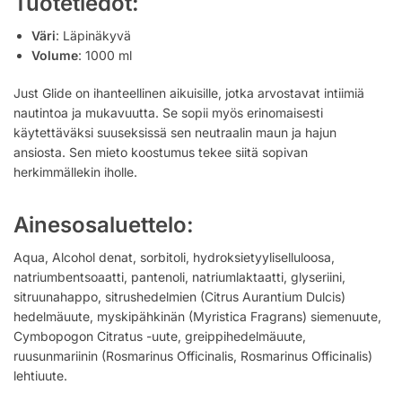
Tuotetiedot:
Väri
: Läpinäkyvä
Volume
: 1000 ml
Just Glide on ihanteellinen aikuisille, jotka arvostavat intiimiä
nautintoa ja mukavuutta. Se sopii myös erinomaisesti
käytettäväksi suuseksissä sen neutraalin maun ja hajun
ansiosta. Sen mieto koostumus tekee siitä sopivan
herkimmällekin iholle.
Ainesosaluettelo:
Aqua, Alcohol denat, sorbitoli, hydroksietyyliselluloosa,
natriumbentsoaatti, pantenoli, natriumlaktaatti, glyseriini,
sitruunahappo, sitrushedelmien (Citrus Aurantium Dulcis)
hedelmäuute, myskipähkinän (Myristica Fragrans) siemenuute,
Cymbopogon Citratus -uute, greippihedelmäuute,
ruusunmariinin (Rosmarinus Officinalis, Rosmarinus Officinalis)
lehtiuute.