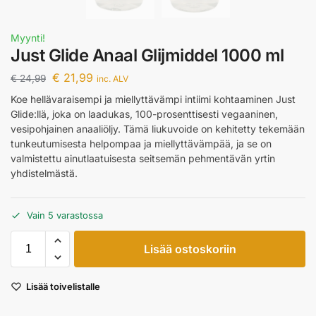
Myynti!
Just Glide Anaal Glijmiddel 1000 ml
€
21,99
€
24,99
inc. ALV
Koe hellävaraisempi ja miellyttävämpi intiimi kohtaaminen Just
Glide:llä, joka on laadukas, 100-prosenttisesti vegaaninen,
vesipohjainen anaaliöljy. Tämä liukuvoide on kehitetty tekemään
tunkeutumisesta helpompaa ja miellyttävämpää, ja se on
valmistettu ainutlaatuisesta seitsemän pehmentävän yrtin
yhdistelmästä.
Vain 5 varastossa
Lisää ostoskoriin
Lisää toivelistalle