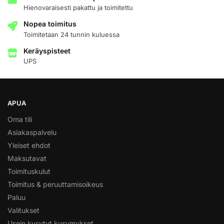
Hienovaraisesti pakattu ja toimitettu
Nopea toimitus
Toimitetaan 24 tunnin kuluessa
Keräyspisteet
UPS
APUA
Oma tili
Asiakaspalvelu
Yleiset ehdot
Maksutavat
Toimituskulut
Toimitus & peruuttamisoikeus
Paluu
Valitukset
Usein kysytyt kysymykset