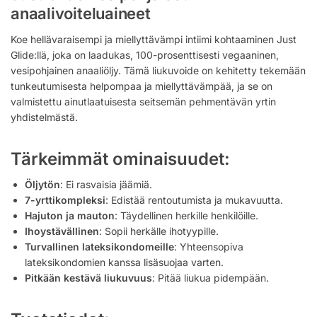
anaalivoiteluaineet
Koe hellävaraisempi ja miellyttävämpi intiimi kohtaaminen Just
Glide:llä, joka on laadukas, 100-prosenttisesti vegaaninen,
vesipohjainen anaaliöljy. Tämä liukuvoide on kehitetty tekemään
tunkeutumisesta helpompaa ja miellyttävämpää, ja se on
valmistettu ainutlaatuisesta seitsemän pehmentävän yrtin
yhdistelmästä.
Tärkeimmät ominaisuudet:
Öljytön
: Ei rasvaisia jäämiä.
7-yrttikompleksi
: Edistää rentoutumista ja mukavuutta.
Hajuton ja mauton
: Täydellinen herkille henkilöille.
Ihoystävällinen
: Sopii herkälle ihotyypille.
Turvallinen lateksikondomeille
: Yhteensopiva
lateksikondomien kanssa lisäsuojaa varten.
Pitkään kestävä liukuvuus
: Pitää liukua pidempään.