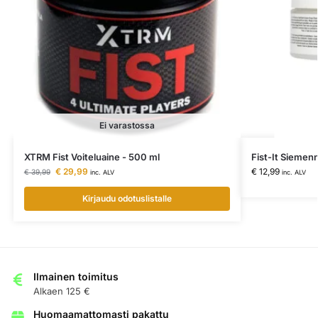
Ei varastossa
XTRM Fist Voiteluaine - 500 ml
Fist-It Siemen
€
29,99
€
12,99
€
39,99
inc. ALV
inc. ALV
Kirjaudu odotuslistalle
Ilmainen toimitus
Alkaen 125 €
Huomaamattomasti pakattu