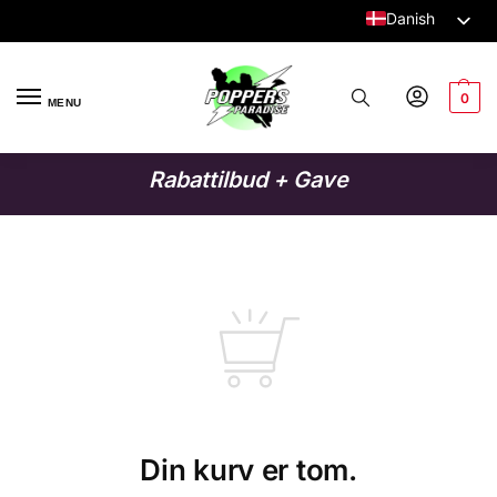
Danish
Dutch
English
0
MENU
German
Italian
Rabattilbud + Gave
French
Spanish
Swedish
Finnish
Polish
Din kurv er tom.