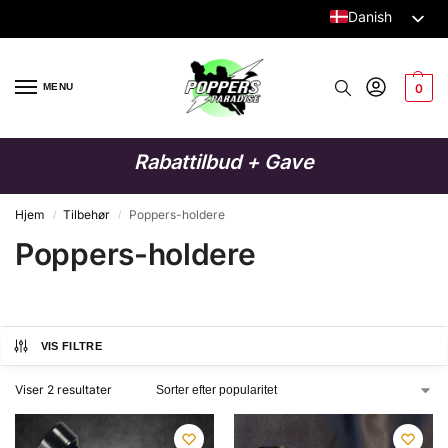
Danish
Dutch
English
MENU
0
German
Italian
Rabattilbud + Gave
French
Spanish
Hjem
Tilbehør
Poppers-holdere
/
/
Poppers-holdere
Swedish
Finnish
Polish
VIS FILTRE
Viser 2 resultater