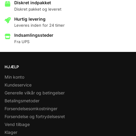
Diskret indpakket
Diskret pakket og leveret
Hurtig levering
Leveres inden for 24 timer
Indsamlingssteder
Fra UPS
HJÆLP
Min konto
Kundeservice
Generelle vilkår og betingelser
Betalingsmetoder
Forsendelsesomkostninger
Forsendelse og fortrydelsesret
Vend tilbage
Klager