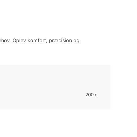
ebehov. Oplev komfort, præcision og
200 g