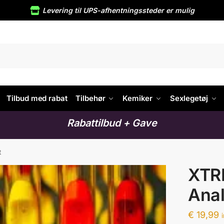
Levering til UPS-afhentningssteder er mulig
Tilbud med rabat
Tilbehør
Kemiker
Sexlegetøj
Rabattilbud + Gave
t
XTR
Anal
€
19,99