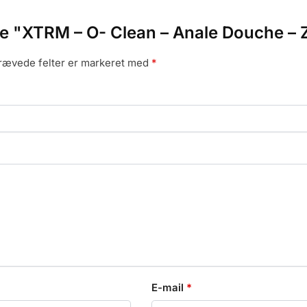
lde "XTRM – O- Clean – Anale Douche – 
rævede felter er markeret med
*
E-mail
*