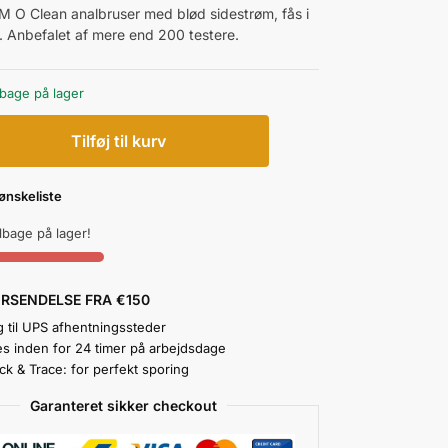
 O Clean analbruser med blød sidestrøm, fås i
r. Anbefalet af mere end 200 testere.
lbage på lager
Tilføj til kurv
l ønskeliste
ilbage på lager!
ORSENDELSE FRA €150
g til UPS afhentningssteder
s inden for 24 timer på arbejdsdage
ck & Trace: for perfekt sporing
Garanteret sikker checkout