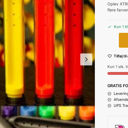
Oplev XTRM
flere farve
Kun 1 ti
Tilføj ti
Kun 1 stk. t
GRATIS F
Leverin
Afsende
UPS Tra