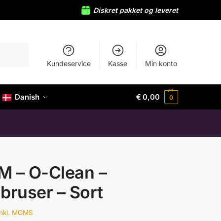
Diskret pakket og leveret
Søg
Kundeservice
Kasse
Min konto
Danish
€
0,00
0
M – O-Clean –
bruser – Sort
inkl. MOMS