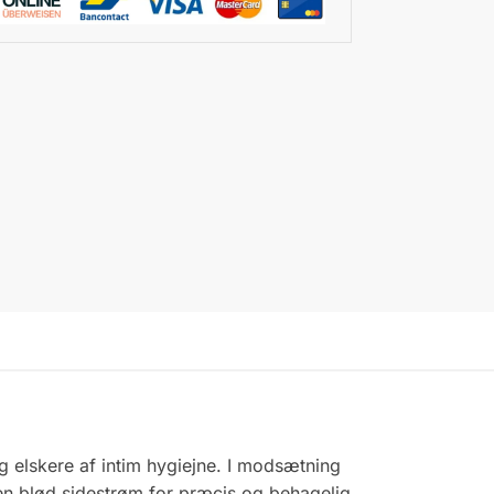
g elskere af intim hygiejne. I modsætning
r en blød sidestrøm for præcis og behagelig