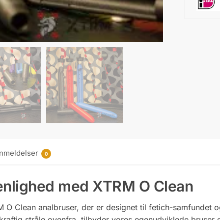
nmeldelser
0
renlighed med XTRM O Clean
 O Clean analbruser, der er designet til fetich-samfundet o
n kraftig stråle ovenfra, tilbyder vores egenudviklede bruse