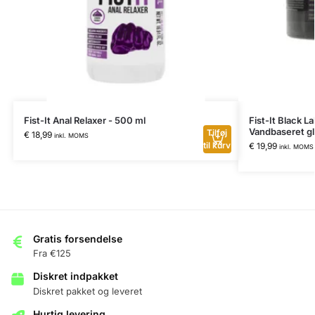
Fist-It Anal Relaxer - 500 ml
Fist-It Black L
Vandbaseret g
Tilføj
€
18,99
inkl. MOMS
til kurv
€
19,99
inkl. MOMS
Gratis forsendelse
Fra €125
Diskret indpakket
Diskret pakket og leveret
Hurtig levering