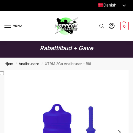
Danish
Dutch
English
MENU
0
German
Italian
Rabattilbud + Gave
French
Spanish
Hjem
Analbrusere
XTRM 2Go Analbruser – Blå
/
/
Swedish
Finnish
Polish