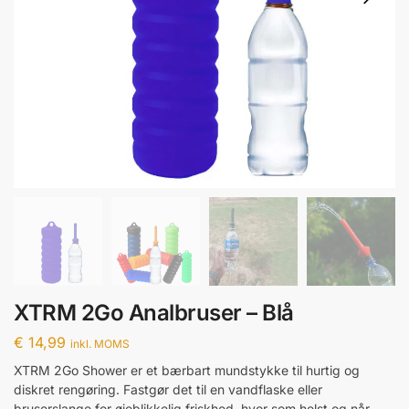
XTRM 2Go Analbruser – Blå
€
14,99
inkl. MOMS
XTRM 2Go Shower er et bærbart mundstykke til hurtig og
diskret rengøring. Fastgør det til en vandflaske eller
bruserslange for øjeblikkelig friskhed, hvor som helst og når