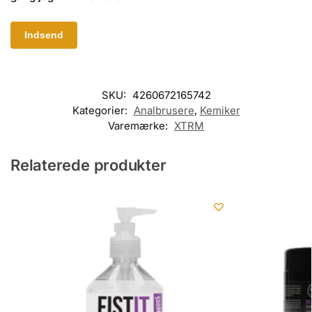
SKU:
4260672165742
Kategorier:
Analbrusere
,
Kemiker
Varemærke:
XTRM
Relaterede produkter