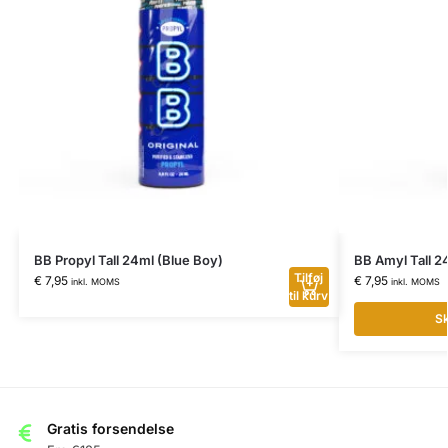
BB Propyl Tall 24ml (Blue Boy)
BB Amyl Tall 2
Tilføj
€
7,95
€
7,95
inkl. MOMS
inkl. MOMS
til kurv
Sk
Gratis forsendelse