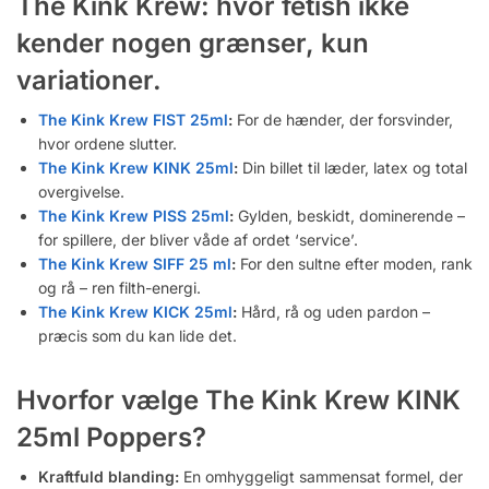
The Kink Krew: hvor fetish ikke
kender nogen grænser, kun
variationer.
The Kink Krew FIST 25ml
:
For de hænder, der forsvinder,
hvor ordene slutter.
The Kink Krew KINK 25ml
:
Din billet til læder, latex og total
overgivelse.
The Kink Krew PISS 25ml
:
Gylden, beskidt, dominerende –
for spillere, der bliver våde af ordet ‘service’.
The Kink Krew SIFF 25 ml
:
For den sultne efter moden, rank
og rå – ren filth-energi.
The Kink Krew KICK 25ml
:
Hård, rå og uden pardon –
præcis som du kan lide det.
Hvorfor vælge The Kink Krew KINK
25ml Poppers?
Kraftfuld blanding:
En omhyggeligt sammensat formel, der