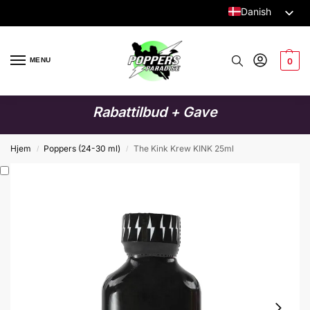
Danish
Dutch
English
MENU
0
German
Italian
Rabattilbud + Gave
French
Spanish
Hjem
Poppers (24-30 ml)
The Kink Krew KINK 25ml
/
/
Swedish
Finnish
Polish