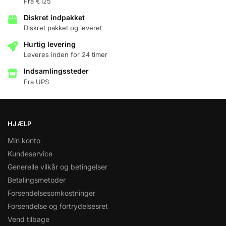
Fra €125
Diskret indpakket
Diskret pakket og leveret
Hurtig levering
Leveres inden for 24 timer
Indsamlingssteder
Fra UPS
HJÆLP
Min konto
Kundeservice
Generelle vilkår og betingelser
Betalingsmetoder
Forsendelsesomkostninger
Forsendelse og fortrydelsesret
Vend tilbage