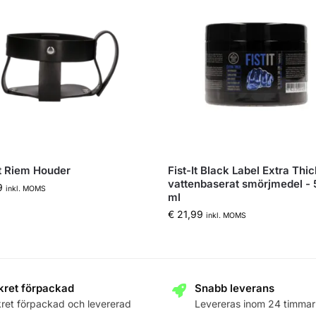
It Riem Houder
Fist-It Black Label Extra Thi
vattenbaserat smörjmedel -
9
inkl. MOMS
ml
€
21,99
inkl. MOMS
kret förpackad
Snabb leverans
kret förpackad och levererad
Levereras inom 24 timmar