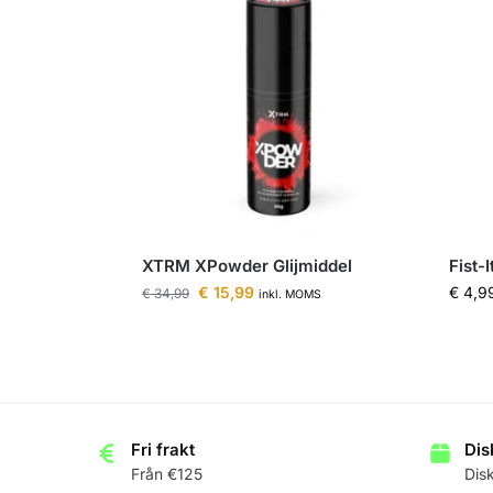
XTRM XPowder Glijmiddel
Fist-
€
15,99
€
4,9
€
34,99
inkl. MOMS
Fri frakt
Dis
Från €125
Dis