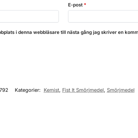
E-post
*
plats i denna webbläsare till nästa gång jag skriver en komm
792
Kategorier:
Kemist
,
Fist It Smörjmedel
,
Smörjmedel