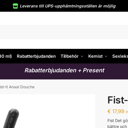
Leverans till UPS-upphämtningsställen är möjlig
30 ml)
Rabatterbjudanden
Tillbehör
Kemist
Sexlek
Rabatterbjudanden + Present
ist-It Anaal Douche
Fist
€
17,99
i
Fist Det gö
bättre och 