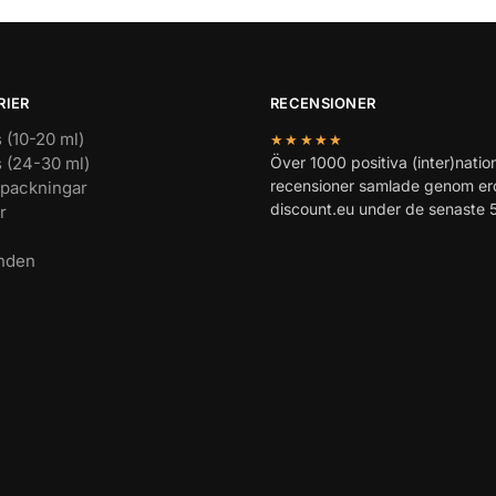
RIER
RECENSIONER
 (10-20 ml)
★★★★★
 (24-30 ml)
Över 1000 positiva (inter)nation
recensioner samlade genom ero
rpackningar
discount.eu under de senaste 5
r
nden