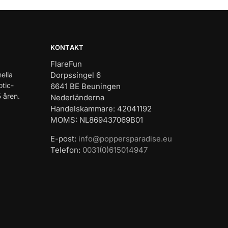
KONTAKT
FlareFun
ella
Dorpssingel 6
tic-
6641 BE Beuningen
 åren.
Nederländerna
Handelskammare: 42041192
MOMS: NL869437069B01
E-post:
info@poppersparadise.eu
Telefon:
0031(0)615014947