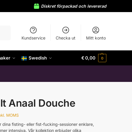
Diskret förpackad och levererad
Sök
Kundservice
Checka ut
Mitt konto
saker
Swedish
€
0,00
0
-It Anaal Douche
nkl. MOMS
r dina fisting- eller fist-fucking-sessioner enklare,
mer intensiva. Vår kollektion erbjuder olika