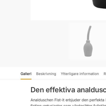
Galleri
Beskrivning
Ytterligare information
R
Den effektiva analdusc
Analduschen Fist-it erbjuder den perfekta 
fisting-entusiaster som värdesätter fullst