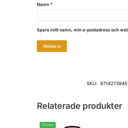
Namn
*
Spara mitt namn, min e-postadress och webb
SKU:
8714273945
Relaterade produkter
Till salu!