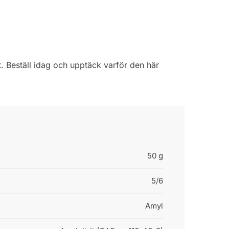
. Beställ idag och upptäck varför den här
50 g
5/6
Amyl