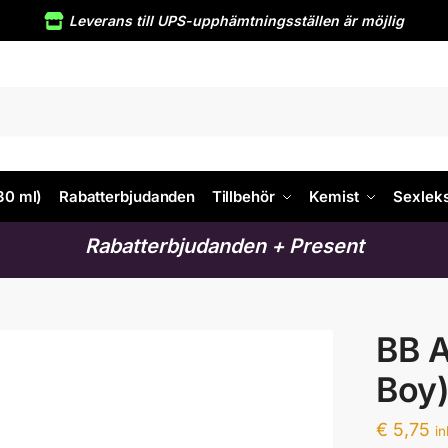
Leverans till UPS-upphämtningsställen är möjlig
30 ml)
Rabatterbjudanden
Tillbehör
Kemist
Sexlek
Rabatterbjudanden + Present
BB A
Boy
€
5,75
i