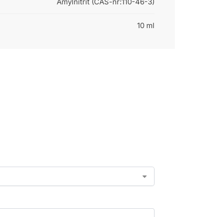
Amylnitrit (CAS-nr:110-46-3)
10 ml