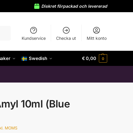
Diskret förpackad och levererad
Sök
Kundservice
Checka ut
Mitt konto
saker
Swedish
€
0,00
0
myl 10ml (Blue
)
nkl. MOMS