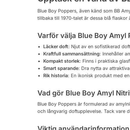
Blue Boy Poppers, även känd som BB Amyl P
tillbaka till 1970-talet är dessa blå flask
Varför välja Blue Boy Amyl
Läcker doft
: Njut av en sofistikerad dof
Kraftfull sammansättning
: Innehåller a
Kompakt storlek
: Finns i praktiska glas
Smart sparande
: Dra nytta av attraktiv
Rik historia
: En ikonisk produkt med en h
Vad gör Blue Boy Amyl Nitri
Blue Boy Poppers är formulerad av amylnit
och långvarig doftupplevelse. Tack vare d
Viktig användarinformation