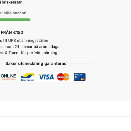
 i önskelistan
el säljs snabbt!
 FRÅN €150
 till UPS utlämningsställen
as inom 24 timmar på arbetsdagar
ck & Trace: för perfekt spårning
Säker utcheckning garanterad