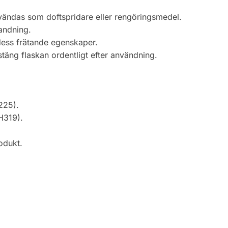
vändas som doftspridare eller rengöringsmedel.
nandning.
dess frätande egenskaper.
täng flaskan ordentligt efter användning.
225).
H319).
odukt.