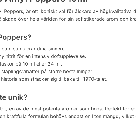
oppers, är ett ikoniskt val för älskare av högkvalitativa d
or älskade över hela världen för sin sofistikerade arom och k
 Poppers?
t som stimulerar dina sinnen.
mylnitrit för en intensiv doftupplevelse.
flaskor på 10 ml eller 24 ml.
a staplingsrabatter på större beställningar.
istoria som sträcker sig tillbaka till 1970-talet.
te unik?
rit, en av de mest potenta aromer som finns. Perfekt för er
en kraftfulla formulan behövs endast en liten mängd, vilke