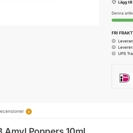
Lägg till
Denna artik
FRI FRAKT
Leverans
Leverer
UPS Tra
ecensioner
0
B Amyl Poppers 10ml