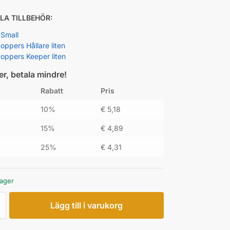
LA TILLBEHÖR:
 Small
ppers Hållare liten
ppers Keeper liten
er, betala mindre!
Rabatt
Pris
10%
€
5,18
15%
€
4,89
25%
€
4,31
lager
Lägg till i varukorg