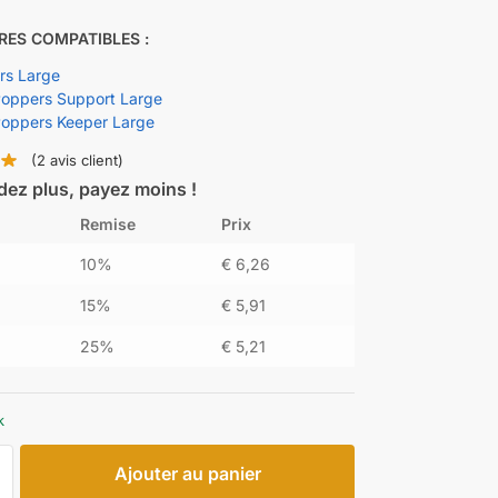
RES COMPATIBLES :
urs Large
oppers Support Large
oppers Keeper Large
(
2
avis client)
z plus, payez moins !
Remise
Prix
10%
€
6,26
15%
€
5,91
25%
€
5,21
k
Ajouter au panier