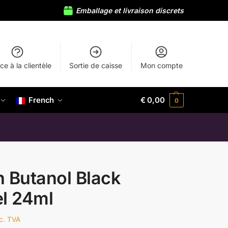
Emballage et livraison discrets
ce à la clientèle
Sortie de caisse
Mon compte
French
€
0,00
0
 Butanol Black
l 24ml
nc. TVA