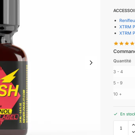
ACCESSOI
Renifle
XTRM P
XTRM P
Commande
Quantité
3 - 4
5 - 9
10 +
En stoc