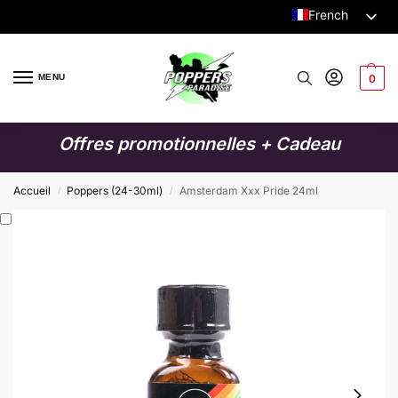
French
Dutch
English
MENU
0
German
Italian
Offres promotionnelles + Cadeau
Spanish
Swedish
Accueil
Poppers (24-30ml)
Amsterdam Xxx Pride 24ml
/
/
Danish
Finnish
Polish