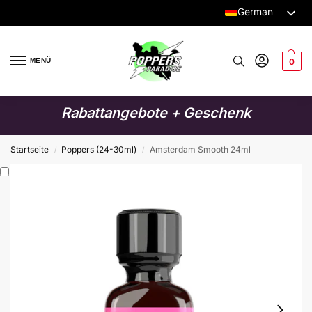
German
Dutch
English
MENÜ
0
Italian
French
Rabattangebote + Geschenk
Spanish
Swedish
Startseite
Poppers (24-30ml)
Amsterdam Smooth 24ml
/
/
Danish
Finnish
Polish